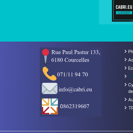
Ph
Ad
Ec
D
Cy
de
Au
T