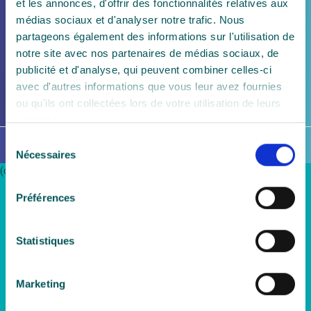
et les annonces, d'offrir des fonctionnalités relatives aux
médias sociaux et d'analyser notre trafic. Nous
partageons également des informations sur l'utilisation de
notre site avec nos partenaires de médias sociaux, de
publicité et d'analyse, qui peuvent combiner celles-ci
avec d'autres informations que vous leur avez fournies
ou qu'ils ont collectées lors de votre utilisation de leurs
services.
Sélection
IT Security Theme
By Classic Templates
Nécessaires
du
(c) CABRI.EU - 2026
consentement
Préférences
Statistiques
Marketing